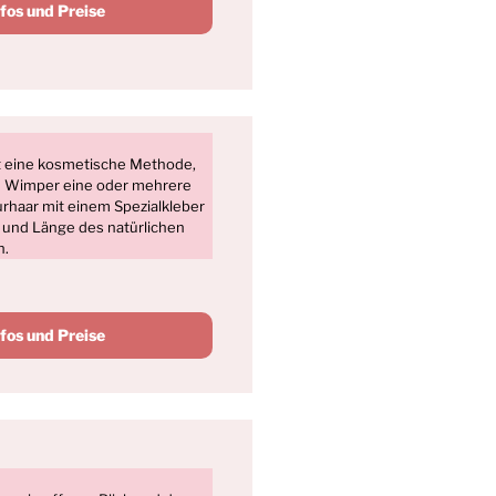
nfos und Preise
t eine kosmetische Methode,
he Wimper eine oder mehrere
rhaar mit einem Spezialkleber
e und Länge des natürlichen
n.
nfos und Preise