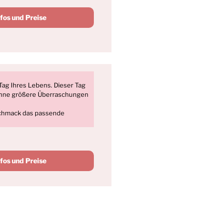
nfos und Preise
Tag Ihres Lebens. Dieser Tag
 ohne größere Überraschungen
schmack das passende
nfos und Preise