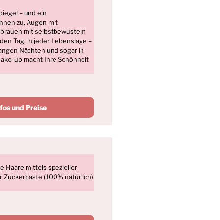
iegel – und ein
Ihnen zu, Augen mit
nbrauen mit selbstbewustem
eden Tag, in jeder Lebenslage –
angen Nächten und sogar in
ake-up macht Ihre Schönheit
nfos und Preise
 Haare mittels spezieller
 Zuckerpaste (100% natürlich)