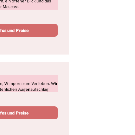
 ein offener Blick und das
r Mascara.
nfos und Preise
m, Wimpern zum Verlieben. Wir
stehlichen Augenaufschlag
nfos und Preise