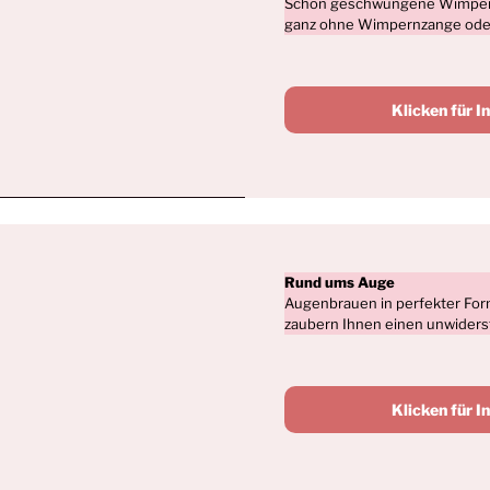
Schön geschwungene Wimpern,
ganz ohne Wimpernzange ode
Klicken für I
Rund ums Auge
Augenbrauen in perfekter For
zaubern Ihnen einen unwider
Klicken für I